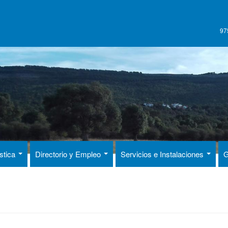
97
ística
Directorio y Empleo
Servicios e Instalaciones
G