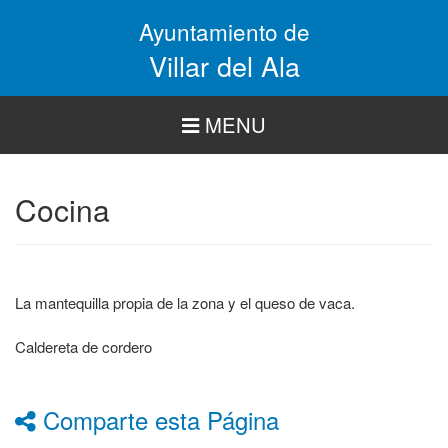
Pasar
Ayuntamiento de
al
contenido
Villar del Ala
principal
MENU
Cocina
La mantequilla propia de la zona y el queso de vaca.
Caldereta de cordero
Comparte esta Página