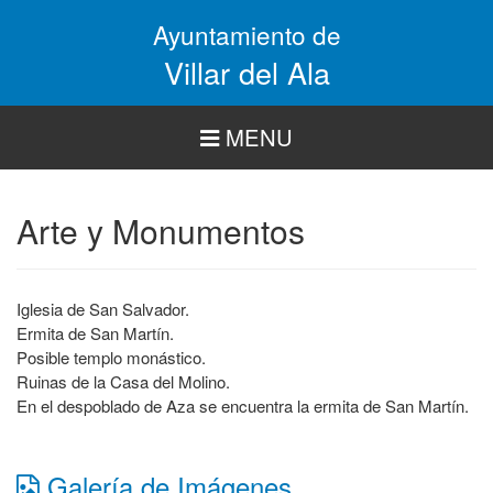
Pasar
Ayuntamiento de
al
contenido
Villar del Ala
principal
MENU
Arte y Monumentos
Iglesia de San Salvador.
Ermita de San Martín.
Posible templo monástico.
Ruinas de la Casa del Molino.
En el despoblado de Aza se encuentra la ermita de San Martín.
Galería de Imágenes