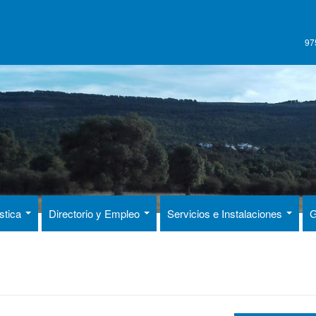
97
ística
Directorio y Empleo
Servicios e Instalaciones
G