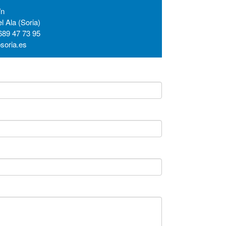
/n
el Ala (Soria)
689 47 73 95
psoria.es