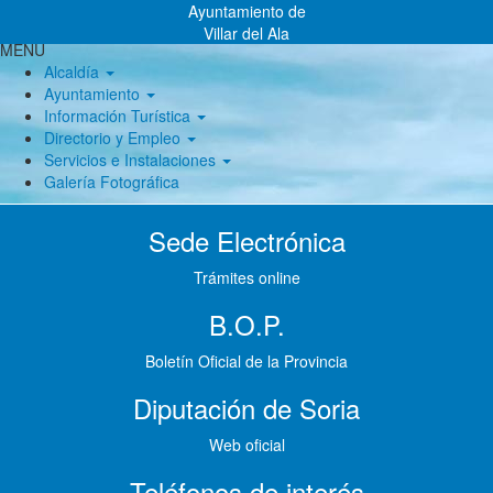
Pasar
Ayuntamiento de
al
Villar del Ala
MENU
contenido
Alcaldía
principal
Ayuntamiento
Información Turística
Directorio y Empleo
Servicios e Instalaciones
Galería Fotográfica
Sede Electrónica
Trámites online
B.O.P.
Boletín Oficial de la Provincia
Diputación de Soria
Web oficial
Teléfonos de interés