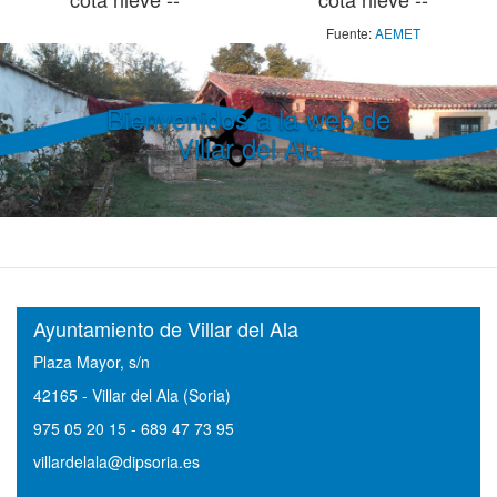
Fuente:
AEMET
Bienvenidos a la web de
Villar del Ala
Ayuntamiento de Villar del Ala
Plaza Mayor, s/n
42165 - Villar del Ala (Soria)
975 05 20 15 - 689 47 73 95
villardelala@dipsoria.es