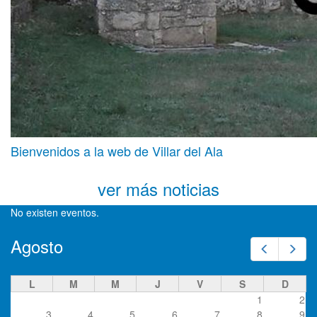
Bienvenidos a la web de Villar del Ala
ver más noticias
No existen eventos.
Agosto
Prev
Next
L
M
M
J
V
S
D
1
2
3
4
5
6
7
8
9