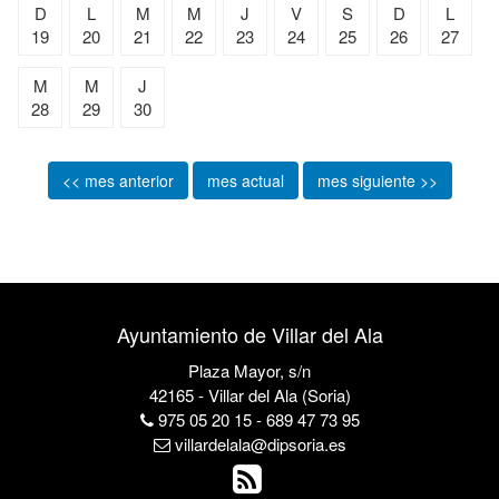
D
L
M
M
J
V
S
D
L
19
20
21
22
23
24
25
26
27
M
M
J
28
29
30
<< mes anterior
mes actual
mes siguiente >>
Ayuntamiento de Villar del Ala
Plaza Mayor, s/n
42165 - Villar del Ala (Soria)
975 05 20 15 - 689 47 73 95
villardelala@dipsoria.es